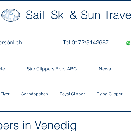
Sail, Ski & Sun Trave
ersönlich!
Tel.0172/8142687
ele
Star Clippers Bord ABC
News
 Flyer
Schnäppchen
Royal Clipper
Flying Clipper
pers in Venedig