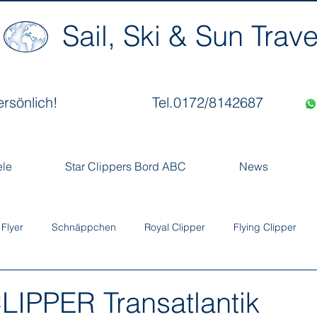
Sail, Ski & Sun Trave
ersönlich!
Tel.0172/8142687
ele
Star Clippers Bord ABC
News
 Flyer
Schnäppchen
Royal Clipper
Flying Clipper
IPPER Transatlantik