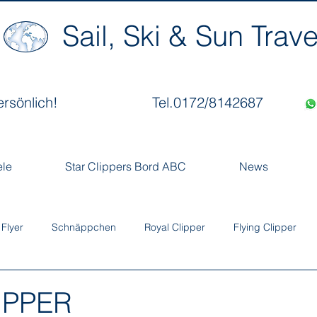
Sail, Ski & Sun Trave
ersönlich!
Tel.0172/8142687
ele
Star Clippers Bord ABC
News
 Flyer
Schnäppchen
Royal Clipper
Flying Clipper
IPPER